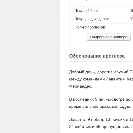
Текущий банк:
5
Текущая доходность:
-9
Кол-во прогнозов:
Подробнее о каппере
Обоснование прогноза
Добрый день, дорогие друзья! С
между командами Леванте и Кад
Фернандес.
В последних 5 личных встречах
время сильнее оказался Кадис. 
Леванте: 9 побед, 13 ничьих и 
34 забитых и 56 пропущенных. Л