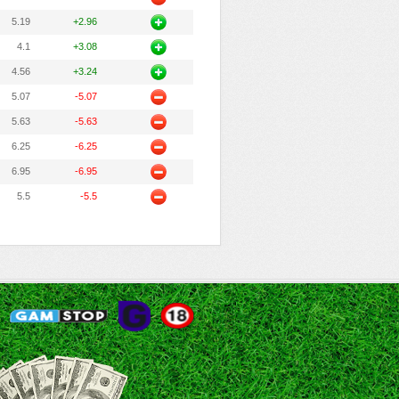
5.19
+2.96
4.1
+3.08
4.56
+3.24
5.07
-5.07
5.63
-5.63
6.25
-6.25
6.95
-6.95
5.5
-5.5