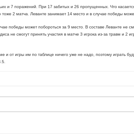
чьих и 7 поражений. При 17 забитых и 26 пропущенных. Что касаетс
 тоже 2 матча. Леванте занимает 14 место и в случае победы може
учае победы может побороться за 9 место. В составе Леванте не см
адиса не смогут принять участия в матче 3 игрока из-за травм и 2 и
 и от игры им по таблице ничего уже не надо, поэтому играть буд
.5.