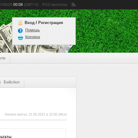
7/08/26
00:08
(GMT+3)
RSS прогнозы
Вход
/
Регистрация
Помощь
Корзина
кте
Бейсбол
Начало матча:
21.05.2021 в 22:00 (Мск)
льтаты