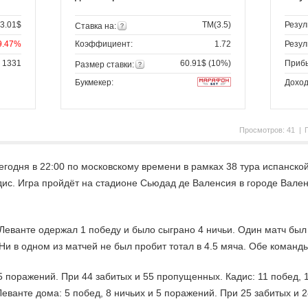
3.01$
ТМ(3.5)
Резул
Ставка на:
9.47%
Коэффициент:
1.72
Резул
1331
60.91$ (10%)
Приб
Размер ставки:
Букмекер:
Доход
Просмотров:
41 |
егодня в 22:00 по московскому времени в рамках 38 тура испанско
ис. Игра пройдёт на стадионе Сьюдад де Валенсия в городе Вален
 Леванте одержал 1 победу и было сыграно 4 ничьи. Один матч был
Ни в одном из матчей не был пробит тотал в 4.5 мяча. Обе команды
15 поражений. При 44 забитых и 55 пропущенных. Кадис: 11 побед, 
еванте дома: 5 побед, 8 ничьих и 5 поражений. При 25 забитых и