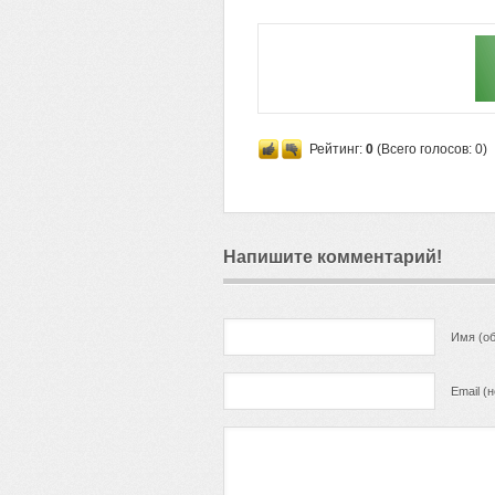
Рейтинг:
0
(Всего голосов:
0
)
Напишите комментарий!
Имя (об
Email (