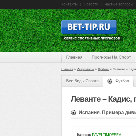
Контакты
Новости
Частые вопросы
Главная
Прогнозы На Спорт
Главная
Результаты
Футбол
Леванте – Кади
Все Виды Спорта
Футбол
Леванте – Кадис, 
Испания. Примера див
Каппер:
PAVELTIMOFEEV