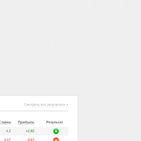
Смотреть все результаты
Ставка
Прибыль
Результат
4.2
+2.82
4.67
-4.67