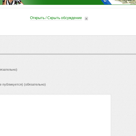
Открыть / Скрыть обсуждение
язательно)
не публикуется) (обязательно)