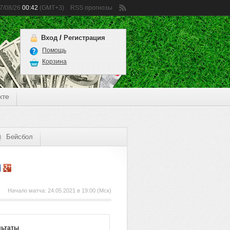
7/08/26
00:42
(GMT+3)
RSS прогнозы
Вход
/
Регистрация
Помощь
Корзина
кте
Бейсбол
Начало матча:
24.05.2021 в 19:00 (Мск)
льтаты