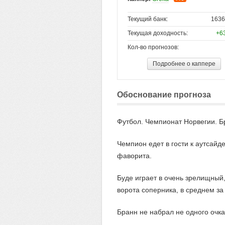
Текущий банк:
1636
Текущая доходность:
+6
Кол-во прогнозов:
Подробнее о каппере
Обоснование прогноза
Футбол. Чемпионат Норвегии. Бр
Чемпион едет в гости к аутсайд
фаворита.
Буде играет в очень зрелищный,
ворота соперника, в среднем за
Бранн не набрал не одного очка