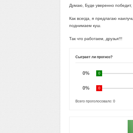
Думаю, Буде уверенно победит, 
Как всегда, я предлагаю наилуч
поднимаем куш.
Так что работаем, друзья!!!
Сыграет ли прогноз?
0%
0
0%
0
Всего проголосовало:
0