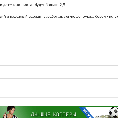
и даже тотал матча будет больше 2,5.
ший и надежный вариант заработать легкие денежки... берем чисту