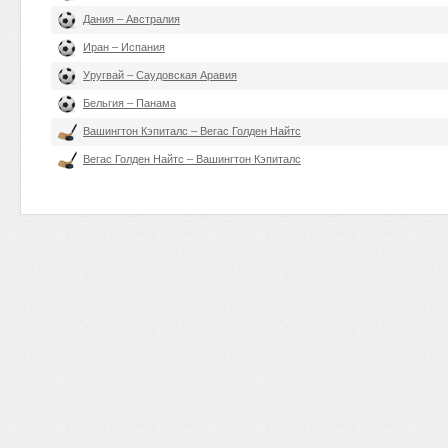
Дания – Австралия
Иран – Испания
Уругвай – Саудовская Аравия
Бельгия – Панама
Вашингтон Кэпиталс – Вегас Голден Найтс
Вегас Голден Найтс – Вашингтон Кэпиталс