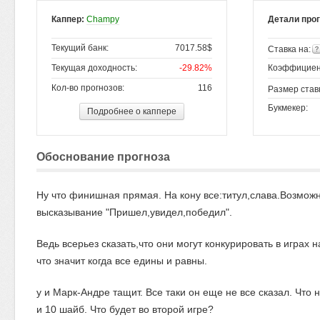
Каппер:
Champy
Детали про
Текущий банк:
7017.58$
Ставка на:
Текущая доходность:
-29.82%
Коэффициен
Кол-во прогнозов:
116
Размер став
Букмекер:
Подробнее о каппере
Обоснование прогноза
Ну что финишная прямая. На кону все:титул,слава.Возможн
высказывание "Пришел,увидел,победил".
Ведь всерьез сказать,что они могут конкурировать в играх 
что значит когда все едины и равны.
у и Марк-Андре тащит. Все таки он еще не все сказал. Чт
и 10 шайб. Что будет во второй игре?