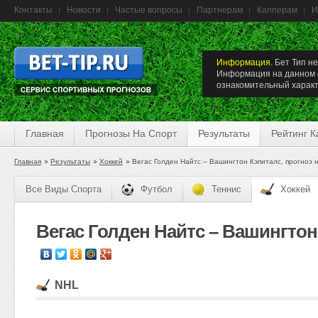
Контакты
Новости
Частые вопросы
Партнерам
Капперам
И
Информация.
Бет Тип не
Информация на данном с
ознакомительный характ
Главная
Прогнозы На Спорт
Результаты
Рейтинг 
Главная
Результаты
Хоккей
Вегас Голден Найтс – Вашингтон Кэпиталс, прогноз 
Все Виды Спорта
Футбол
Теннис
Хоккей
Вегас Голден Найтс – Вашингтон 
NHL