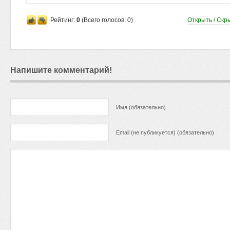
Рейтинг:
0
(Всего голосов:
0
)
Открыть / Скр
Напишите комментарий!
Имя (обязательно)
Email (не публикуется) (обязательно)