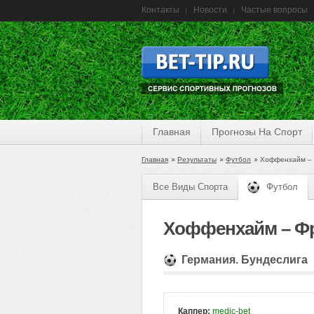
Контакты
Новости
Частые вопросы
Главная
Прогнозы На Спорт
Главная
Результаты
Футбол
Хоффенхайм – Ф
Все Виды Спорта
Футбол
Хоффенхайм – Фра
Германия. Бундеслига
Каппер:
medic-bet