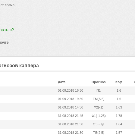
 от спама
 аватар?
почте
огнозов каппера
Дата
Прогноз
Кэф
01.09.2018 16:30
П1
1.6
01.09.2018 19:30
ТМ(5.5)
1.6
01.09.2018 14:30
Ф2(-1)
1.63
31.08.2018 21:45
Ф1(-1.25)
1.78
31.08.2018 21:30
ОЗ - да
1.64
31.08.2018 21:30
ТБ(2.5)
1.57