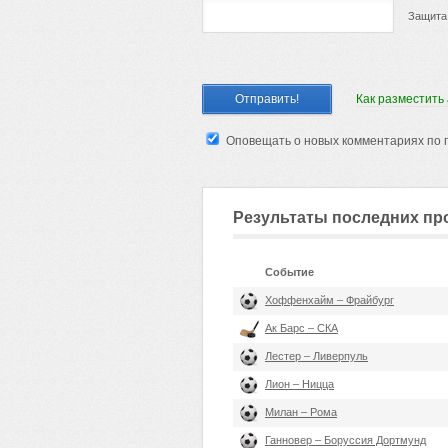
Защита
Как разместить
Оповещать о новых комментариях по 
Результаты последних пр
Событие
Хоффенхайм – Фрайбург
Ак Барс – СКА
Лестер – Ливерпуль
Лион – Ницца
Милан – Рома
Ганновер – Боруссия Дортмунд