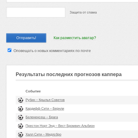
Защита от спама
Как разместить аватар?
Оповещать о новых комментариях по почте
Результаты последних прогнозов каппера
Событие
Рубин – Крылья Советов
Кардифф Сити – Бернли
Белененсеш – Брага
Престон Норт Энд – Вест Бромвич Альбион
Халл Сити – Мидлсбро