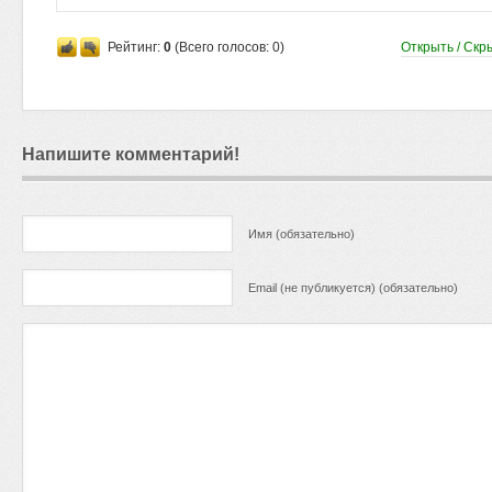
Рейтинг:
0
(Всего голосов:
0
)
Открыть / Скр
Напишите комментарий!
Имя (обязательно)
Email (не публикуется) (обязательно)