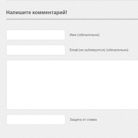
Напишите комментарий!
Имя (обязательно)
Email (не публикуется) (обязательно)
Защита от спама