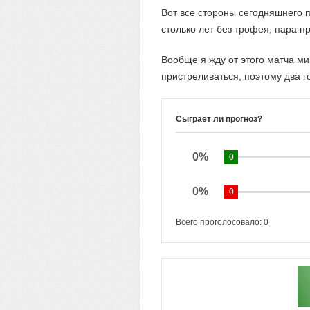
Вот все стороны сегодняшнего п
столько лет без трофея, пара п
Вообще я жду от этого матча ми
пристреливаться, поэтому два г
Сыграет ли прогноз?
0%
0
0%
0
Всего проголосовало:
0