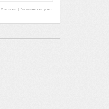
Ответов нет
|
Пожаловаться на прогноз