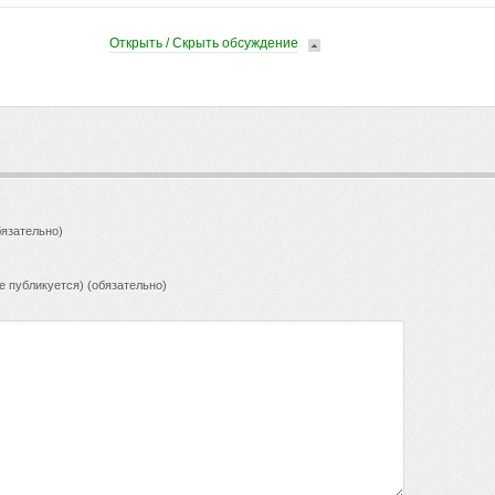
Открыть / Скрыть обсуждение
язательно)
не публикуется) (обязательно)