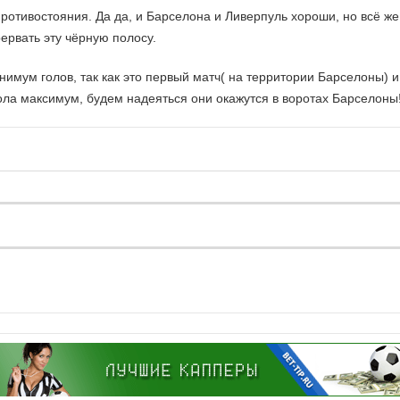
ротивостояния. Да да, и Барселона и Ливерпуль хороши, но всё же
рервать эту чёрную полосу.
нимум голов, так как это первый матч( на территории Барселоны) 
ола максимум, будем надеяться они окажутся в воротах Барселоны!