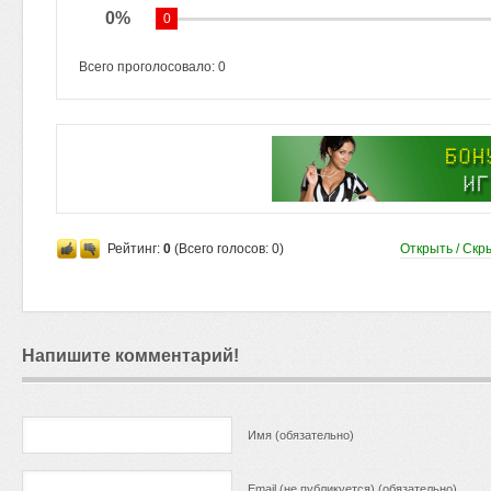
0%
0
Всего проголосовало:
0
Рейтинг:
0
(Всего голосов:
0
)
Открыть / Скр
Напишите комментарий!
Имя (обязательно)
Email (не публикуется) (обязательно)