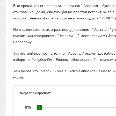
В то время, как его соперник по финал " Арсенал ", буксов
отыгравшись дома, следующая не простая история была с "
устроив голевой обстрел ворот, не кому-нибудь, а " ПСЖ ", в
Но в заключительных играх, перед финалом, " Арсенал " 
именитыми соперниками " Наполи "- 2 место серии А (Итали
Барселону ".
Так что мой прогноз на то, что " Арсенал" окажет достойно
заберет себе кубок Лиги Европы, обеспечив себе, тем сам
Тем более что " Челси " - уже в Лиги Чемпионов ( з место 
исход.
Сыграет ли прогноз?
0%
0