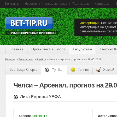
Контакты
Новости
Частые вопросы
Партнерам
Капперам
И
Информация.
Бет Тип не
Информация на данном с
ознакомительный характ
Главная
Прогнозы На Спорт
Результаты
Рейтинг 
Главная
Результаты
Футбол
Челси – Арсенал, прогноз на 29.05.2019
Все Виды Спорта
Футбол
Теннис
Хоккей
Челси – Арсенал, прогноз на 29.0
Лига Европы УЕФА
Каппер:
aleksei017
Детали про