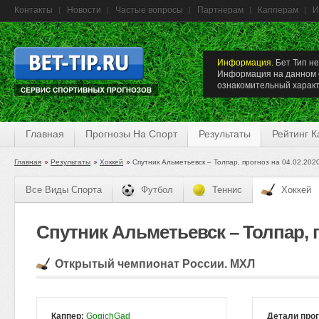
Контакты
Новости
Частые вопросы
Партнерам
Капперам
И
Информация.
Бет Тип не
Информация на данном с
ознакомительный характ
Главная
Прогнозы На Спорт
Результаты
Рейтинг 
Главная
Результаты
Хоккей
Спутник Альметьевск – Толпар, прогноз на 04.02.202
Все Виды Спорта
Футбол
Теннис
Хоккей
Спутник Альметьевск – Толпар, п
Открытый чемпионат России. МХЛ
Каппер:
GogichGad
Детали про