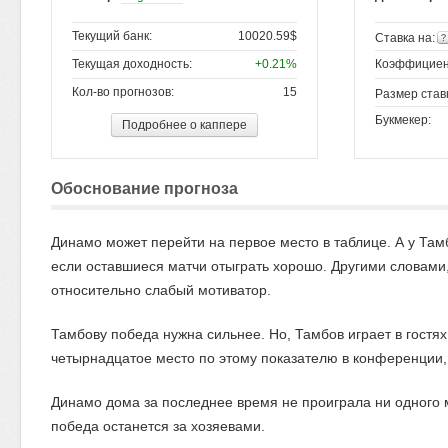
Текущий банк:
10020.59$
Ставка на:
Текущая доходность:
+0.21%
Коэффициен
Кол-во прогнозов:
15
Размер став
Букмекер:
Подробнее о каппере
Обоснование прогноза
Динамо может перейти на первое место в таблице. А у Там
если оставшиеся матчи отыграть хорошо. Другими словами,
относительно слабый мотиватор.
Тамбову победа нужна сильнее. Но, Тамбов играет в гостях
четырнадцатое место по этому показателю в конференции, 
Динамо дома за последнее время не проиграла ни одного ма
победа останется за хозяевами.