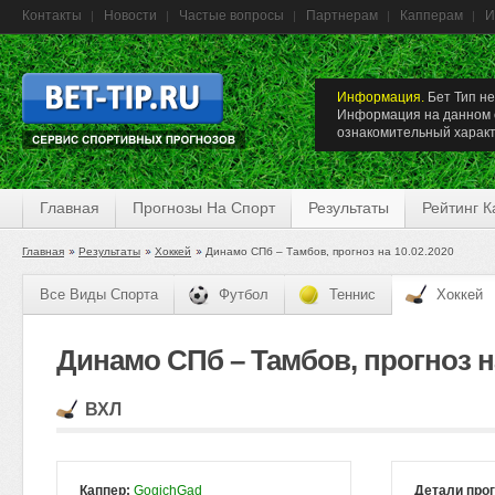
Контакты
Новости
Частые вопросы
Партнерам
Капперам
И
Информация.
Бет Тип не
Информация на данном с
ознакомительный характ
Главная
Прогнозы На Спорт
Результаты
Рейтинг 
Главная
Результаты
Хоккей
Динамо СПб – Тамбов, прогноз на 10.02.2020
Все Виды Спорта
Футбол
Теннис
Хоккей
Динамо СПб – Тамбов, прогноз на
ВХЛ
Каппер:
GogichGad
Детали про