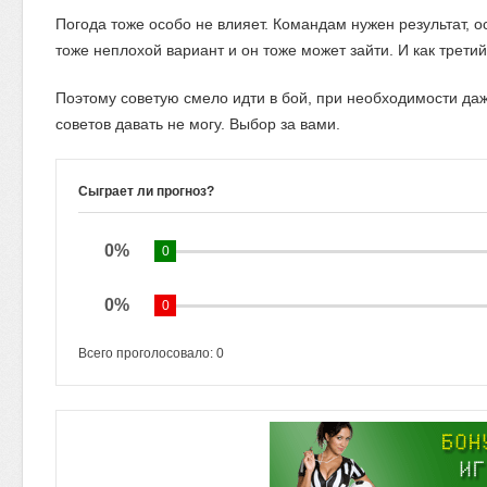
Погода тоже особо не влияет. Командам нужен результат, 
тоже неплохой вариант и он тоже может зайти. И как третий 
Поэтому советую смело идти в бой, при необходимости даж
советов давать не могу. Выбор за вами.
Сыграет ли прогноз?
0%
0
0%
0
Всего проголосовало:
0