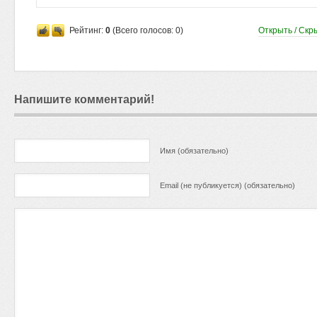
Рейтинг:
0
(Всего голосов:
0
)
Открыть / Скр
Напишите комментарий!
Имя (обязательно)
Email (не публикуется) (обязательно)