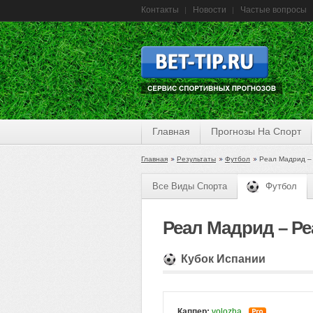
Контакты
Новости
Частые вопросы
Главная
Прогнозы На Спорт
Главная
Результаты
Футбол
Реал Мадрид – 
Все Виды Спорта
Футбол
Реал Мадрид – Реа
Кубок Испании
Каппер:
volozha