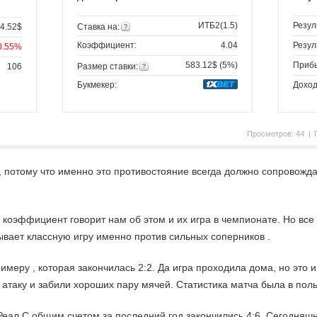
ИТБ2(1.5)
Резул
4.52$
Ставка на:
Коэффициент:
4.04
Резул
0.55%
583.12$ (5%)
Приб
106
Размер ставки:
Букмекер:
Доход
Просмотров:
44 |
л, потому что именно это противостояние всегда должно сопровожд
коэффициент говорит нам об этом и их игра в чемпионате. Но все 
зывает классную игру именно против сильных соперников .
примеру , которая закончилась 2:2. Да игра проходила дома, но это
в атаку и забили хороших пару мячей. Статистика матча была в пол
Реал С общим счетом за последний год закончились 4:6. Сегодняш