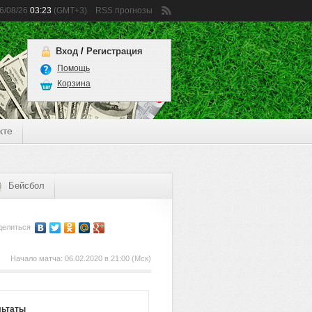
6/08/26
03:23
(GMT+3)
RSS прогнозы
Вход
/
Регистрация
Помощь
Корзина
кте
Бейсбол
делиться
Начало матча:
06.02.2020 в 21:00 (Мск)
льтаты