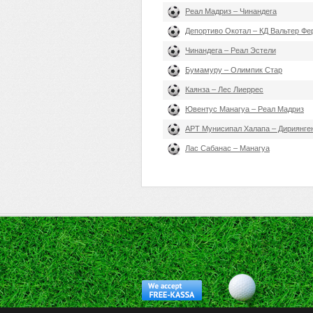
Реал Мадриз – Чинандега
Депортиво Окотал – КД Вальтер Фе
Чинандега – Реал Эстели
Бумамуру – Олимпик Стар
Каянза – Лес Лиеррес
Ювентус Манагуа – Реал Мадриз
АРТ Мунисипал Халапа – Дириянге
Лас Сабанас – Манагуа