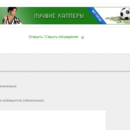
Открыть / Скрыть обсуждение
язательно)
не публикуется) (обязательно)