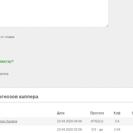
 от спама
 аватар?
почте
огнозов каппера
Дата
Прогноз
Кэф
ипал Халапа
23.04.2020 04:00
ИТБ2(1)
3.6
23.04.2020 02:00
ОЗ - да
2.04