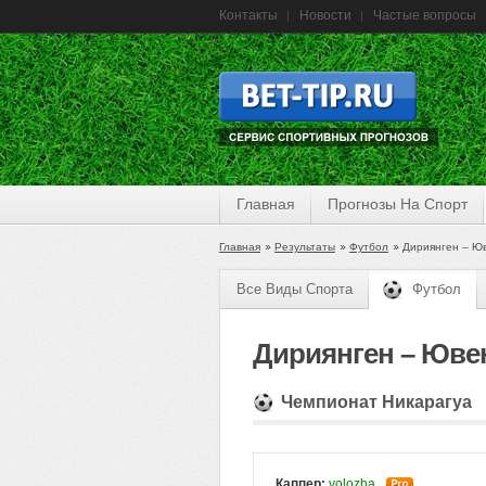
Контакты
Новости
Частые вопросы
Главная
Прогнозы На Спорт
Главная
Результаты
Футбол
Дириянген – Юв
Все Виды Спорта
Футбол
Дириянген – Ювент
Чемпионат Никарагуа
Каппер:
volozha