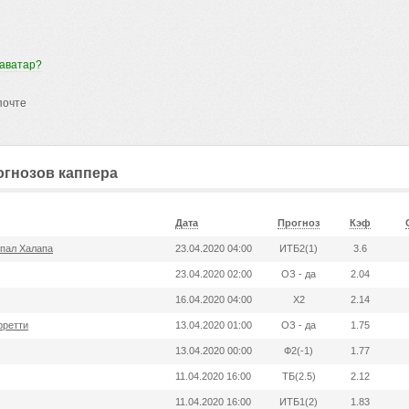
 аватар?
почте
огнозов каппера
Дата
Прогноз
Кэф
ипал Халапа
23.04.2020 04:00
ИТБ2(1)
3.6
23.04.2020 02:00
ОЗ - да
2.04
16.04.2020 04:00
Х2
2.14
рретти
13.04.2020 01:00
ОЗ - да
1.75
13.04.2020 00:00
Ф2(-1)
1.77
11.04.2020 16:00
ТБ(2.5)
2.12
11.04.2020 16:00
ИТБ1(2)
1.83