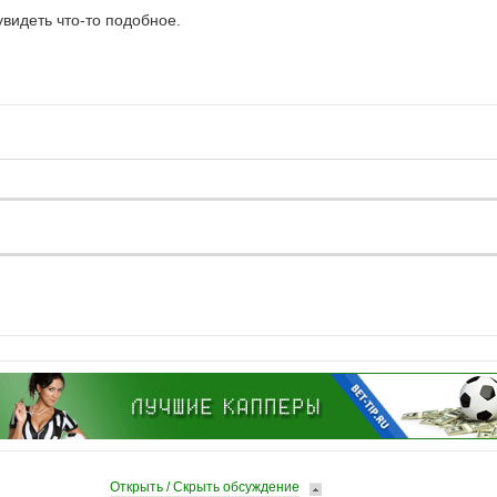
видеть что-то подобное.
Открыть / Скрыть обсуждение