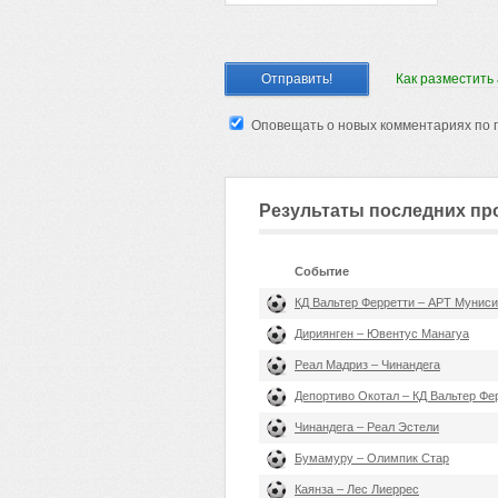
Как разместить
Оповещать о новых комментариях по 
Результаты последних пр
Событие
КД Вальтер Ферретти – АРТ Мунис
Дириянген – Ювентус Манагуа
Реал Мадриз – Чинандега
Депортиво Окотал – КД Вальтер Фе
Чинандега – Реал Эстели
Бумамуру – Олимпик Стар
Каянза – Лес Лиеррес