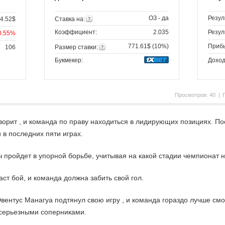
ОЗ - да
Резул
4.52$
Ставка на:
Коэффициент:
2.035
Резул
0.55%
771.61$ (10%)
Приб
106
Размер ставки:
Букмекер:
Доход
Просмотров:
40 |
орит , и команда по праву находиться в лидирующих позициях. Пос
 в последних пяти играх.
тч пройдет в упорной борьбе, учитывая на какой стадии чемпионат н
аст бой, и команда должна забить свой гол.
Ювентус Манагуа подтянул свою игру , и команда гораздо лучше см
 серьезными соперниками.