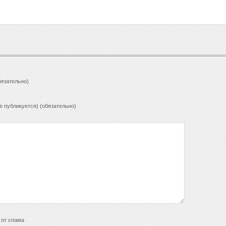
язательно)
не публикуется) (обязательно)
 от спама