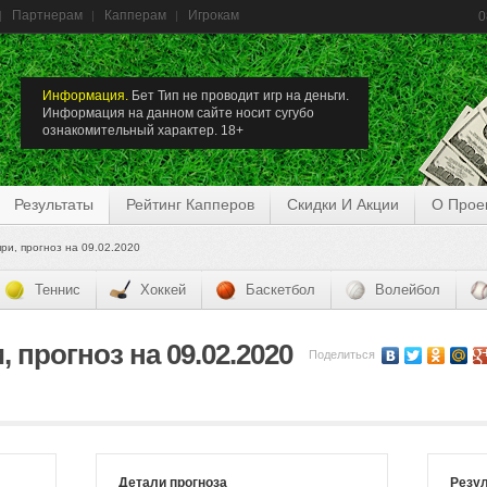
Партнерам
Капперам
Игрокам
0
Информация.
Бет Тип не проводит игр на деньги.
Информация на данном сайте носит сугубо
ознакомительный характер. 18+
Результаты
Рейтинг Капперов
Скидки И Акции
О Прое
ри, прогноз на 09.02.2020
Теннис
Хоккей
Баскетбол
Волейбол
 прогноз на 09.02.2020
Поделиться
Детали прогноза
Резу