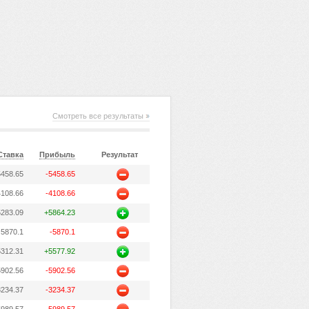
Смотреть все результаты
Ставка
Прибыль
Результат
5458.65
-5458.65
4108.66
-4108.66
5283.09
+5864.23
5870.1
-5870.1
5312.31
+5577.92
5902.56
-5902.56
3234.37
-3234.37