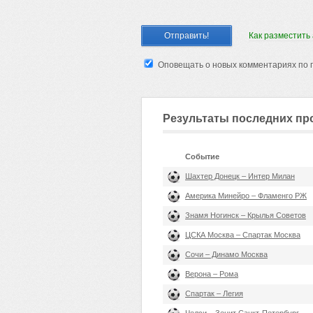
Как разместить
Оповещать о новых комментариях по 
Результаты последних пр
Событие
Шахтер Донецк – Интер Милан
Америка Минейро – Фламенго РЖ
Знамя Ногинск – Крылья Советов
ЦСКА Москва – Спартак Москва
Сочи – Динамо Москва
Верона – Рома
Спартак – Легия