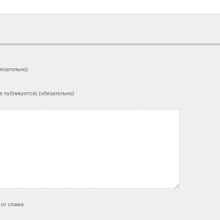
язательно)
не публикуется) (обязательно)
 от спама