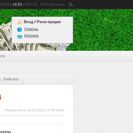
8/08/26
16:53
(GMT+3)
RSS прогнозы
Вход
/
Регистрация
Помощь
Корзина
кте
Бейсбол
Начало матча:
09.02.2020 в 17:00 (Мск)
льтаты