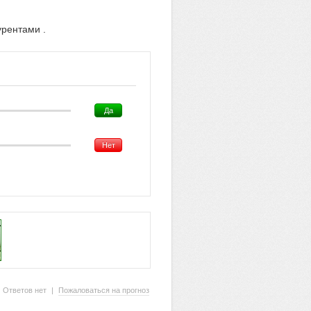
урентами .
Да
Нет
Ответов нет
|
Пожаловаться на прогноз