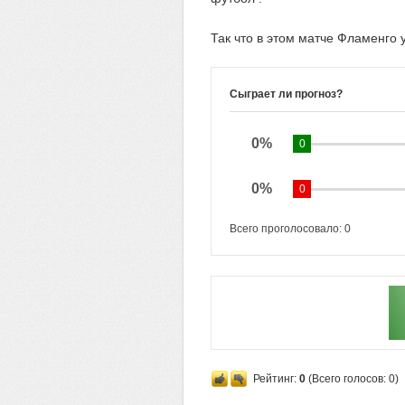
Так что в этом матче Фламенго 
Сыграет ли прогноз?
0%
0
0%
0
Всего проголосовало:
0
Рейтинг:
0
(Всего голосов:
0
)