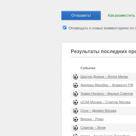
Как разместить
Оповещать о новых комментариях по 
Результаты последних пр
Событие
Шахтер Донецк – Интер Милан
Америка Минейро – Фламенго РЖ
Знамя Ногинск – Крылья Советов
ЦСКА Москва – Спартак Москва
Сочи – Динамо Москва
Верона – Рома
Спартак – Легия