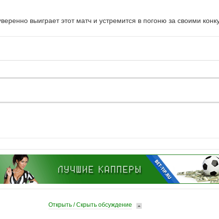
уверенно выиграет этот матч и устремится в погоню за своими конк
Открыть / Скрыть обсуждение