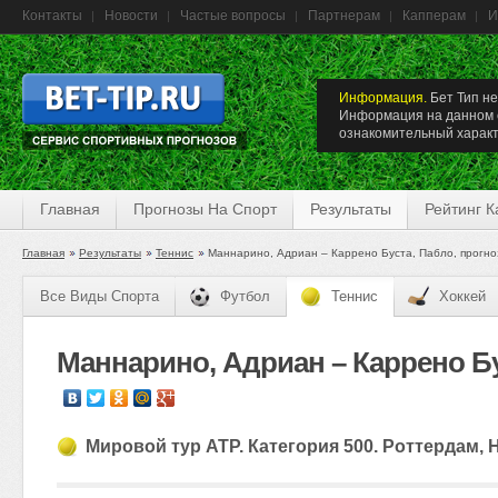
Контакты
Новости
Частые вопросы
Партнерам
Капперам
И
Информация.
Бет Тип не
Информация на данном с
ознакомительный характ
Главная
Прогнозы На Спорт
Результаты
Рейтинг 
Главная
Результаты
Теннис
Маннарино, Адриан – Каррено Буста, Пабло, прогно
Все Виды Спорта
Футбол
Теннис
Хоккей
Маннарино, Адриан – Каррено Бус
Мировой тур ATP. Категория 500. Роттердам,