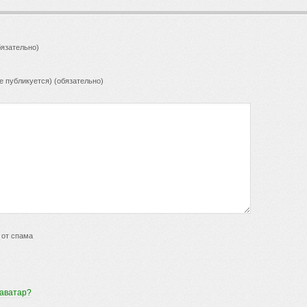
язательно)
не публикуется) (обязательно)
 от спама
 аватар?