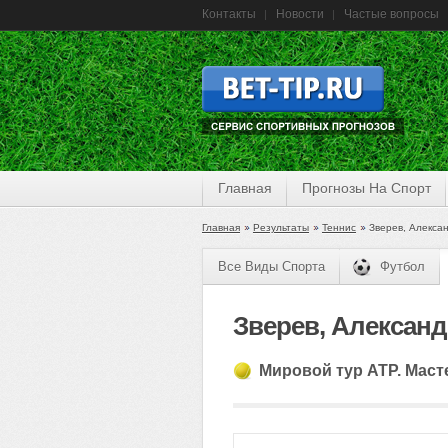
Контакты
Новости
Частые вопросы
Главная
Прогнозы На Спорт
Главная
Результаты
Теннис
Зверев, Алексан
Все Виды Спорта
Футбол
Зверев, Александр
Мировой тур ATP. Маст