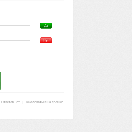
Да
Нет
Ответов нет
|
Пожаловаться на прогноз