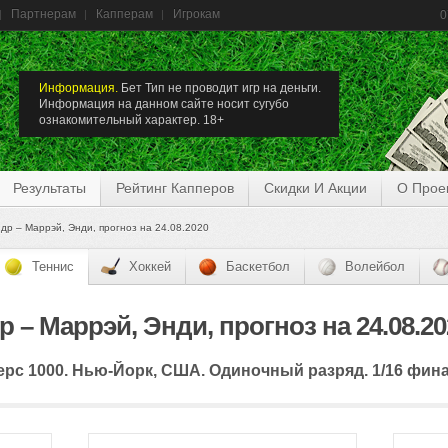
Партнерам
Капперам
Игрокам
0
Информация.
Бет Тип не проводит игр на деньги.
Информация на данном сайте носит сугубо
ознакомительный характер. 18+
Результаты
Рейтинг Капперов
Скидки И Акции
О Прое
др – Маррэй, Энди, прогноз на 24.08.2020
Теннис
Хоккей
Баскетбол
Волейбол
 – Маррэй, Энди, прогноз на 24.08.20
ерс 1000. Нью-Йорк, США. Одиночный разряд. 1/16 фин