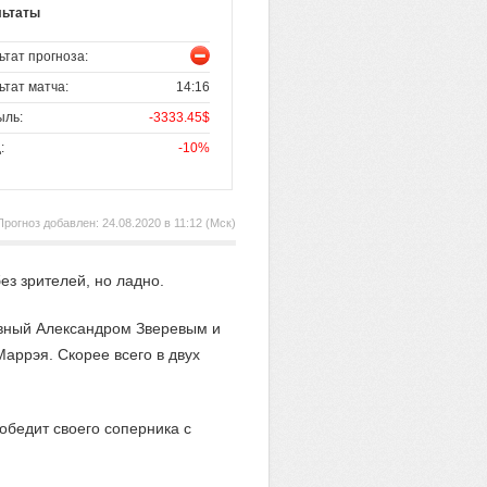
льтаты
ьтат прогноза:
ьтат матча:
14:16
ыль:
-3333.45$
:
-10%
Прогноз добавлен:
24.08.2020 в 11:12 (Мск)
ез зрителей, но ладно.
ивный Александром Зверевым и
аррэя. Скорее всего в двух
обедит своего соперника с