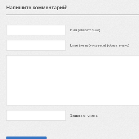
Напишите комментарий!
Имя (обязательно)
Email (не публикуется) (обязательно)
Защита от спама