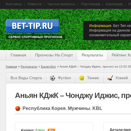
Контакты
Новости
Частые вопросы
Партнерам
Капперам
И
Информация.
Бет Тип не
Информация на данном с
ознакомительный характ
Главная
Прогнозы На Спорт
Результаты
Рейтинг 
Главная
Результаты
Баскетбол
Аньян КДжК – Чонджу Иджис, прогноз на 13.02.2
Все Виды Спорта
Футбол
Теннис
Хоккей
Аньян КДжК – Чонджу Иджис, про
Республика Корея. Мужчины. KBL
Детали про
Каппер:
Edem