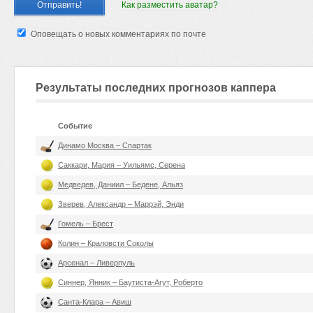
Как разместить аватар?
Оповещать о новых комментариях по почте
Результаты последних прогнозов каппера
Событие
Динамо Москва – Спартак
Саккари, Мария – Уильямс, Серена
Медведев, Даниил – Бедене, Альяз
Зверев, Александр – Маррэй, Энди
Гомель – Брест
Колин – Краловсти Соколы
Арсенал – Ливерпуль
Синнер, Янник – Баутиста-Агут, Роберто
Санта-Клара – Авиш