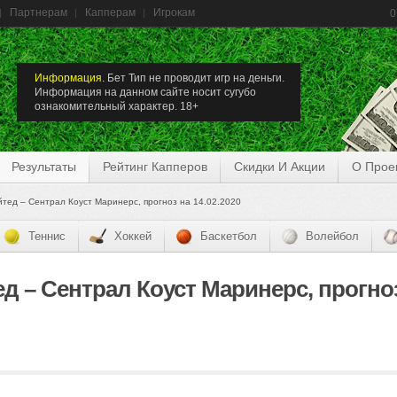
Партнерам
Капперам
Игрокам
0
Информация.
Бет Тип не проводит игр на деньги.
Информация на данном сайте носит сугубо
ознакомительный характер. 18+
Результаты
Рейтинг Капперов
Скидки И Акции
О Прое
ед – Сентрал Коуст Маринерс, прогноз на 14.02.2020
Теннис
Хоккей
Баскетбол
Волейбол
 – Сентрал Коуст Маринерс, прогноз 