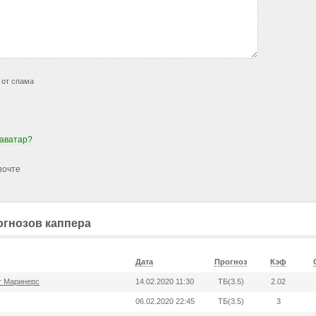
 от спама
 аватар?
почте
огнозов каппера
Дата
Прогноз
Кэф
т Маринерс
14.02.2020 11:30
ТБ(3.5)
2.02
06.02.2020 22:45
ТБ(3.5)
3