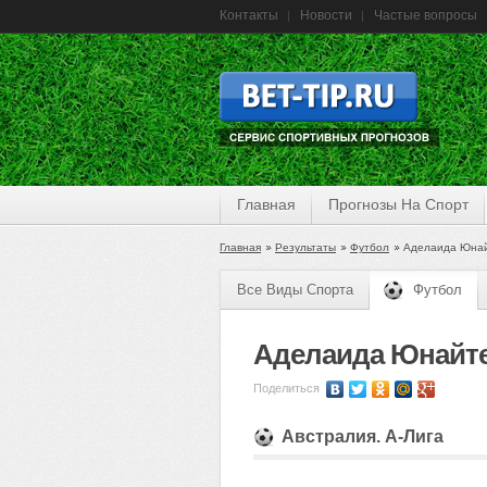
Контакты
Новости
Частые вопросы
Главная
Прогнозы На Спорт
Главная
Результаты
Футбол
Аделаида Юнайт
Все Виды Спорта
Футбол
Аделаида Юнайтед
Поделиться
Австралия. А-Лига