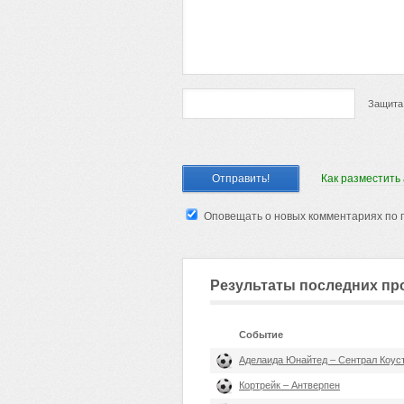
Защита
Как разместить
Оповещать о новых комментариях по 
Результаты последних пр
Событие
Аделаида Юнайтед – Сентрал Коус
Кортрейк – Антверпен