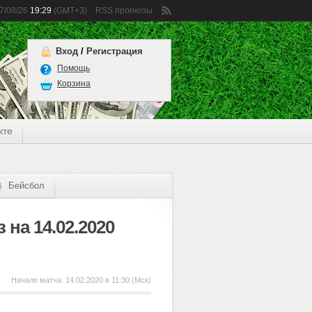
7/08/26
19:29
(GMT+3)
RSS прогнозы
Вход
/
Регистрация
Помощь
Корзина
кте
Бейсбол
на 14.02.2020
Начало матча:
14.02.2020 в 11:30 (Мск)