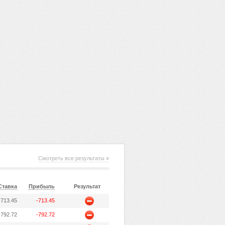
Смотреть все результаты
Ставка
Прибыль
Результат
713.45
-713.45
792.72
-792.72