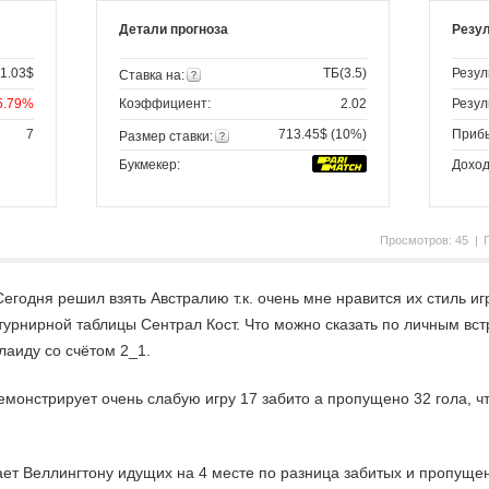
Детали прогноза
Резу
1.03$
ТБ(3.5)
Резул
Ставка на:
5.79%
Коэффициент:
2.02
Резул
7
713.45$ (10%)
Приб
Размер ставки:
Букмекер:
Доход
Просмотров:
45 |
Сегодня решил взять Австралию т.к. очень мне нравится их стиль и
урнирной таблицы Сентрал Кост. Что можно сказать по личным вст
лаиду со счётом 2_1.
емонстрирует очень слабую игру 17 забито а пропущено 32 гола, ч
ет Веллингтону идущих на 4 месте по разница забитых и пропущен