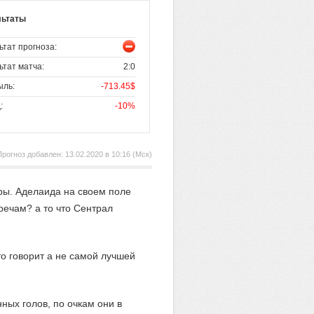
льтаты
ьтат прогноза:
ьтат матча:
2:0
ыль:
-713.45$
:
-10%
Прогноз добавлен:
13.02.2020 в 10:16 (Мск)
гры. Аделаида на своем поле
речам? а то что Сентрал
то говорит а не самой лучшей
ных голов, по очкам они в