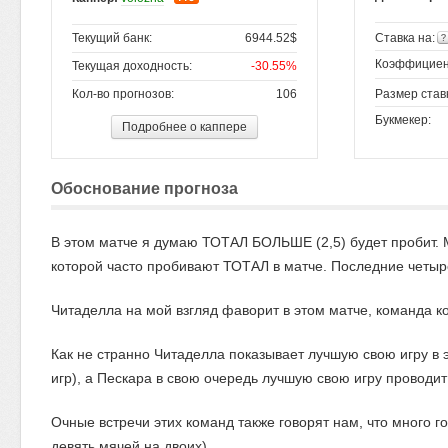
Текущий банк:
6944.52$
Ставка на:
Коэффициен
Текущая доходность:
-30.55%
Кол-во прогнозов:
106
Размер став
Букмекер:
Подробнее о каппере
Обоснование прогноза
В этом матче я думаю ТОТАЛ БОЛЬШЕ (2,5) будет пробит. М
которой часто пробивают ТОТАЛ в матче. Последние четыре
Читаделла на мой взгляд фаворит в этом матче, команда к
Как не странно Читаделла показывает лучшую свою игру в 
игр), а Пескара в свою очередь лучшую свою игру проводит
Очные встречи этих команд также говорят нам, что много 
девять мячей на двоих).