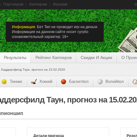
Партнерам
Капперам
Игрокам
0
Информация.
Бет Тип не проводит игр на деньги.
Информация на данном сайте носит сугубо
ознакомительный характер. 18+
Результаты
Рейтинг Капперов
Скидки И Акции
О Прое
 Хаддерсфилд Таун, прогноз на 15.02.2020
Теннис
Хоккей
Баскетбол
Волейбол
аддерсфилд Таун, прогноз на 15.02.20
емпионшип
Детали прогноза
Резу