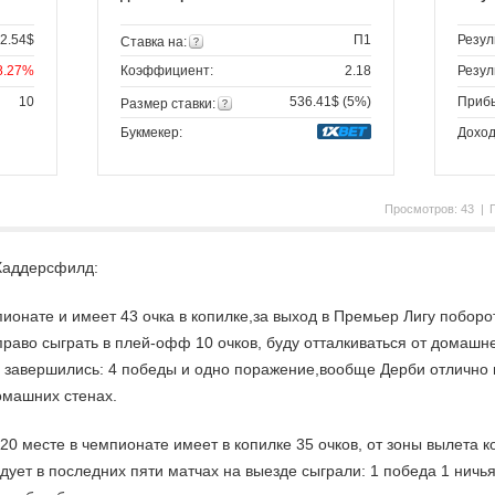
2.54$
П1
Резул
Ставка на:
8.27%
Коэффициент:
2.18
Резул
10
536.41$ (5%)
Приб
Размер ставки:
Букмекер:
Доход
Просмотров:
43 |
Хаддерсфилд:
ионате и имеет 43 очка в копилке,за выход в Премьер Лигу поборот
право сыграть в плей-офф 10 очков, буду отталкиваться от домаш
а завершились: 4 победы и одно поражение,вообще Дерби отлично 
омашних стенах.
 месте в чемпионате имеет в копилке 35 очков, от зоны вылета ко
ует в последних пяти матчах на выезде сыграли: 1 победа 1 ничья