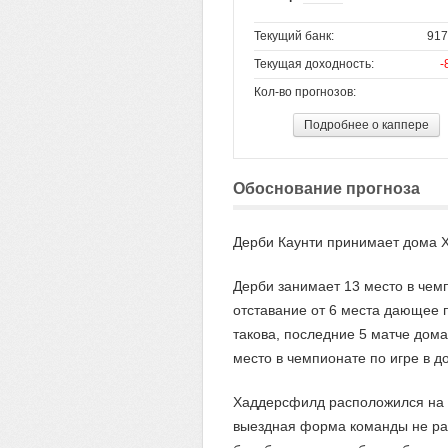
Текущий банк:
917
Текущая доходность:
-
Кол-во прогнозов:
Подробнее о каппере
Обоснование прогноза
Дерби Каунти принимает дома 
Дерби занимает 13 место в чемп
отставание от 6 места дающее 
такова, последние 5 матче дом
место в чемпионате по игре в д
Хаддерсфилд расположился на 20
выездная форма команды не рад