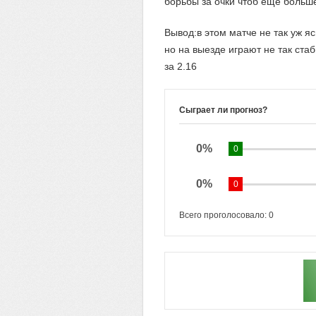
борьбы за очки чтоб еще больше
Вывод:в этом матче не так уж 
но на выезде играют не так ста
за 2.16
Сыграет ли прогноз?
0%
0
0%
0
Всего проголосовало:
0