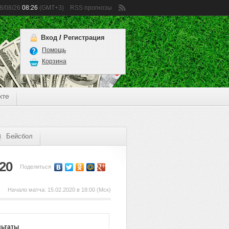
8/08/26
08:26
(GMT+3)
RSS прогнозы
Вход
/
Регистрация
Помощь
Корзина
кте
Бейсбол
20
Поделиться
Начало матча:
15.02.2020 в 18:00 (Мск)
льтаты