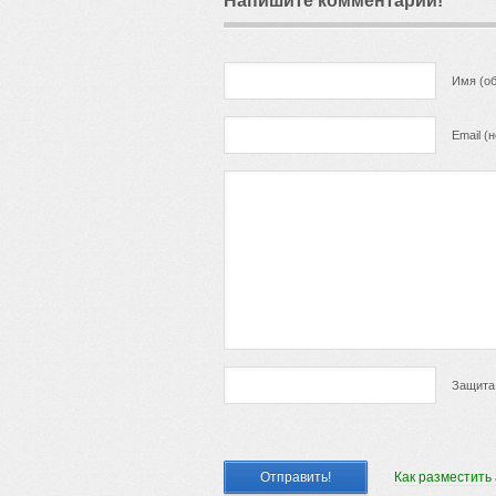
Напишите комментарий!
Имя (об
Email (
Защита
Как разместить