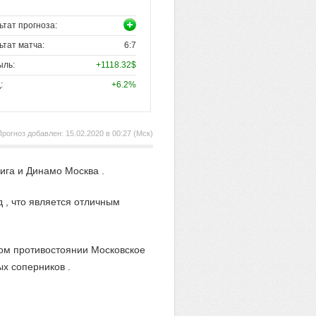
ьтат прогноза:
ьтат матча:
6:7
ыль:
+1118.32$
:
+6.2%
Прогноз добавлен:
15.02.2020 в 00:27 (Мск)
ига и Динамо Москва .
 , что является отличным
ном противостоянии Московское
х соперников .