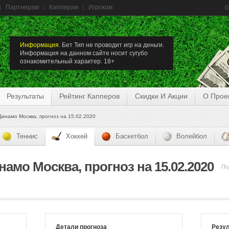
Партнерам
Капперам
Игрокам
0
Информация.
Бет Тип не проводит игр на деньги.
Информация на данном сайте носит сугубо
ознакомительный характер. 18+
Результаты
Рейтинг Капперов
Скидки И Акции
О Прое
Динамо Москва, прогноз на 15.02.2020
Теннис
Хоккей
Баскетбол
Волейбол
намо Москва, прогноз на 15.02.2020
По
Детали прогноза
Резу