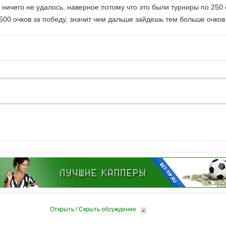
ничего не удалось, наверное потому что это были турниры по 250 о
500 очков за победу, значит чем дальше зайдешь тем больше очков
Открыть / Скрыть обсуждение