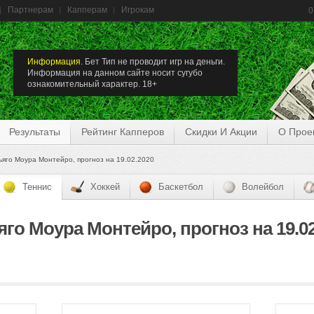
Партнерам
Капперам
Игрокам
0
Информация.
Бет Тип не проводит игр на деньги.
Информация на данном сайте носит сугубо
ознакомительный характер. 18+
Результаты
Рейтинг Капперов
Скидки И Акции
О Прое
ьяго Моура Монтейро, прогноз на 19.02.2020
Теннис
Хоккей
Баскетбол
Волейбол
яго Моура Монтейро, прогноз на 19.02