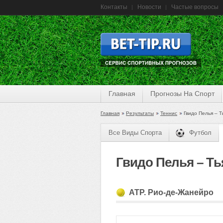
Контакты
Новости
Частые вопросы
Главная
Прогнозы На Спорт
Главная
Результаты
Теннис
Гвидо Пелья – Т
Все Виды Спорта
Футбол
Гвидо Пелья – Ть
ATP. Рио-де-Жанейро