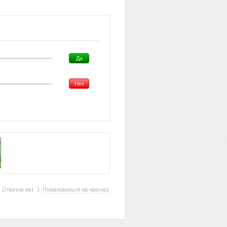
Да
Нет
Ответов нет
|
Пожаловаться на прогноз