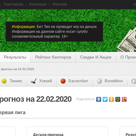
Партнерам
Капперам
Игрокам
0
Информация.
Бет Тип не проводит игр на деньги.
Информация на данном сайте носит сугубо
ознакомительный характер. 18+
Результаты
Рейтинг Капперов
Скидки И Акции
О Прое
, прогноз на 22.02.2020
Теннис
Хоккей
Баскетбол
Волейбол
рогноз на 22.02.2020
Поделиться
ервая лига
Детали прогноза
Резу