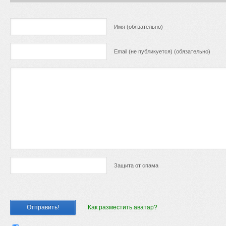
Имя (обязательно)
Email (не публикуется) (обязательно)
Защита от спама
Как разместить аватар?