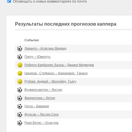
Оповещать о новых комментариях по почте
Результаты последних прогнозов каппера
Событие
Леванте – Атлетико Мадрид
Порту – Ювентус
Роберто Карбаллес Баэна – Даниил Медведев
Циципас, Стефанос – Коккинакис, Танаси
Рублев, Андрей – Монтейру, Тьягу
Вулверхэмптон – Лестер
Фиорентина – Интер
Герта – Бавария
Фулхэм – Лестер Сити
Реал Бетис – Осасуна