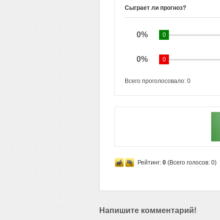
Сыграет ли прогноз?
0%
0
0%
0
Всего проголосовало:
0
Рейтинг:
0
(Всего голосов:
0
)
Напишите комментарий!