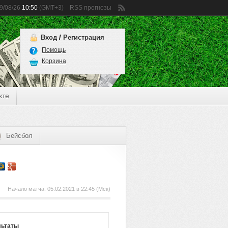
9/08/26
10:50
(GMT+3)
RSS прогнозы
Вход
/
Регистрация
Помощь
Корзина
кте
Бейсбол
Начало матча:
05.02.2021 в 22:45 (Мск)
льтаты