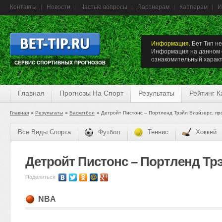
Контакты
Новости
Частые вопросы
Партнерам
Капперам
И
Информация.
Бет Тип не
Информация на данном с
ознакомительный характ
Главная
Прогнозы На Спорт
Результаты
Рейтинг 
Главная
Результаты
Баскетбол
Детройт Пистонс – Портленд Трэйл Блэйзерс, пр
Все Виды Спорта
Футбол
Теннис
Хоккей
Детройт Пистонс – Портленд Трэй
Поделиться
NBA