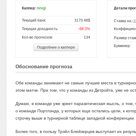
Каппер:
mrvgl
Детали про
Текущий банк:
3170.48$
Ставка на:
Текущая доходность:
-68.3%
Коэффициен
Кол-во прогнозов:
134
Размер став
Букмекер:
Подробнее о каппере
Обоснование прогноза
Обе команды занимают не самые лучшие места в турнирной
этом матче. При том, что у команды из Детройта, уже не о
Думаю, в команде уже зреет паразитическая мысль, о том, ч
о команде Портлэнда, у которых еще остались цели, к кот
строчку выше в турнирной таблице западной конференции.
Более того, в пользу Трэйл Блейзерцев выступает их резул