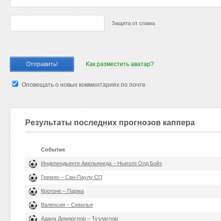
Защита от спама
Как разместить аватар?
Оповещать о новых комментариях по почте
Результаты последних прогнозов каппера
Событие
Индепендьенте Авельянеда – Ньюэлз Олд Бойз
Гремио – Сан-Паулу СП
Кротоне – Парма
Валенсия – Севилья
Адана Демирспор – Тузласпор