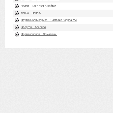
Челси – Вест Хэм Юнайтед
Лацио – Наполи
Наутико Капибарибе – Сампайо Корреа-МА
Эвертон – Арсенал
Портимоненси – Фамаликан