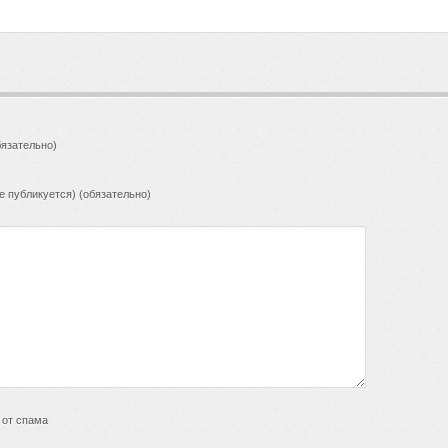
язательно)
не публикуется) (обязательно)
 от спама