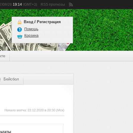
7/08/26
19:14
(GMT+3)
RSS прогнозы
Вход
/
Регистрация
Помощь
Корзина
кте
Бейсбол
Начало матча:
22.12.2020 в 20:30 (Мск)
льтаты