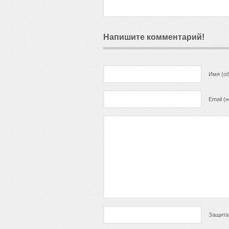
Напишите комментарий!
Имя (об
Email (
Защита