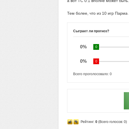
а вот ТС 0:1 вполне может быть.
Тем более, что из 10 игр Парма
Сыграет ли прогноз?
0%
0
0%
0
Всего проголосовало:
0
Рейтинг:
0
(Всего голосов:
0
)