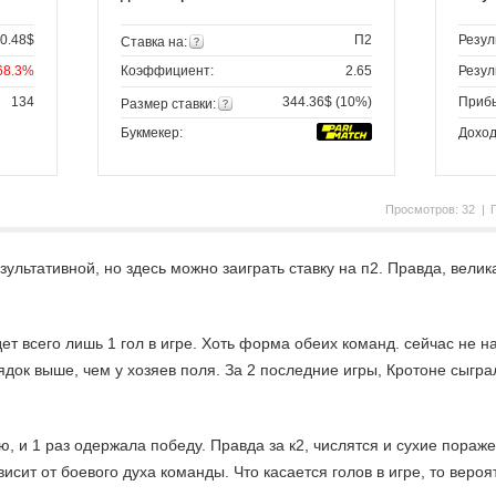
0.48$
П2
Резул
Ставка на:
68.3%
Коэффициент:
2.65
Резул
134
344.36$ (10%)
Приб
Размер ставки:
Букмекер:
Доход
Просмотров:
32 |
зультативной, но здесь можно заиграть ставку на п2. Правда, велик
дет всего лишь 1 гол в игре. Хоть форма обеих команд. сейчас не 
док выше, чем у хозяев поля. За 2 последние игры, Кротоне сыгра
ю, и 1 раз одержала победу. Правда за к2, числятся и сухие пораже
сит от боевого духа команды. Что касается голов в игре, то вероя