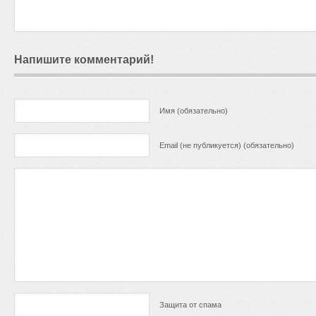
Напишите комментарий!
Имя (обязательно)
Email (не публикуется) (обязательно)
Защита от спама