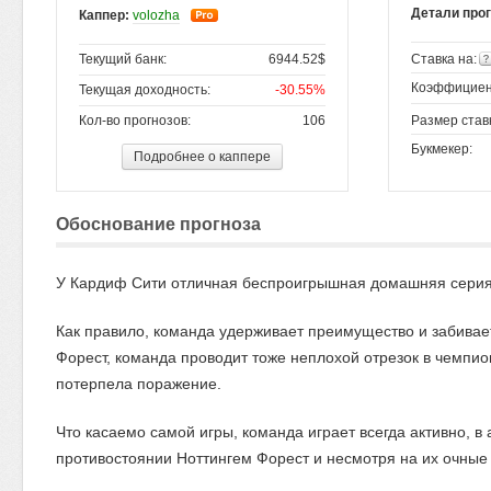
Детали про
Каппер:
volozha
Текущий банк:
6944.52$
Ставка на:
Коэффициен
Текущая доходность:
-30.55%
Кол-во прогнозов:
106
Размер став
Букмекер:
Подробнее о каппере
Обоснование прогноза
У Кардиф Сити отличная беспроигрышная домашняя серия, в
Как правило, команда удерживает преимущество и забивает
Форест, команда проводит тоже неплохой отрезок в чемпион
потерпела поражение.
Что касаемо самой игры, команда играет всегда активно, в 
противостоянии Ноттингем Форест и несмотря на их очные в