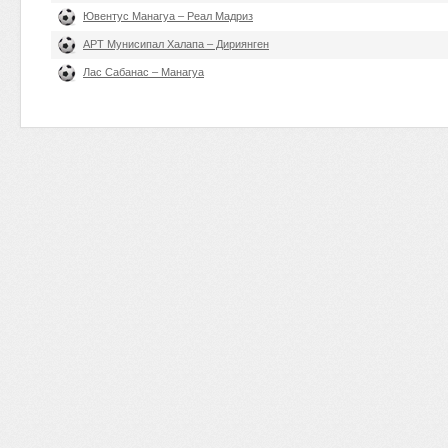
Ювентус Манагуа – Реал Мадриз
АРТ Мунисипал Халапа – Дириянген
Лас Сабанас – Манагуа