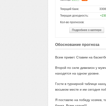
Текущий банк:
3308
Текущая доходность:
+23
Кол-во прогнозов:
Подробнее о каппере
Обоснование прогноза
Всем привет. Ставим на баскетб
Второй по силе дивизион у муж
находятся на одном уровне.
Гости в турнирной таблице нахо
восьмом месте и им сегодня поб
Я поставлю на победу хозяев, т
банка. Всем удачи!!!