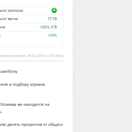
ьтат прогноза:
ьтат матча:
77:76
ыль:
+3351.37$
:
+10%
Прогноз добавлен:
28.02.2020 в 12:53 (Мск)
скетболу.
силе и подбору игроков
 Хозяева же находятся на
ь.
авлю десять процентов от общего