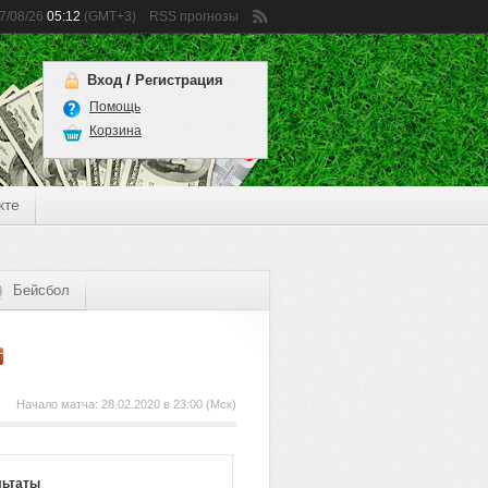
7/08/26
05:12
(GMT+3)
RSS прогнозы
Вход
/
Регистрация
Помощь
Корзина
кте
Бейсбол
Начало матча:
28.02.2020 в 23:00 (Мск)
льтаты