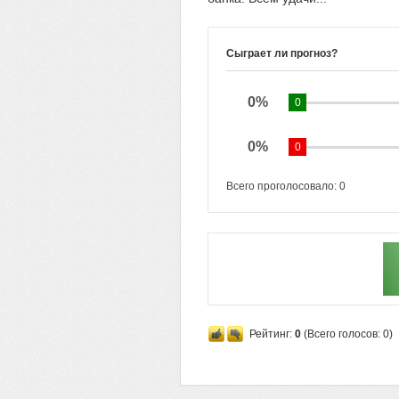
Сыграет ли прогноз?
0%
0
0%
0
Всего проголосовало:
0
Рейтинг:
0
(Всего голосов:
0
)