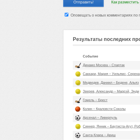
Как разместить
Оповещать о новых комментариях по 
Результаты последних пр
Событие
Динамо Москва – Спартак
Саккари, Мария – Уильямс, Серена
Медведев, Даниил – Бедене, Альяз
Зверев, Александр – Маррэй, Энди
Гомель – Брест
Колин – Краловсти Соколы
Арсенал – Ливерпуль
Синнер, Янник – Баутиста-Агут, Ро
Санта-Клара – Авиш