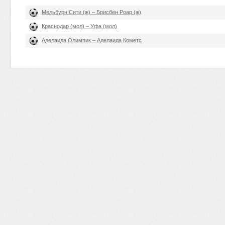
Мельбурн Сити (ж) – Брисбен Роар (ж)
Краснодар (мол) – Уфа (мол)
Аделаида Олимпик – Аделаида Кометс