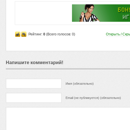
Рейтинг:
0
(Всего голосов:
0
)
Открыть / Скр
Напишите комментарий!
Имя (обязательно)
Email (не публикуется) (обязательно)