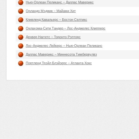
Нью-Орлеан Пеликанс – Даллас Маверикс
Орландо Мэджик – Майами Хит
Кливленд Кавальерс – Бостон Селтикс
Оклахома-Сити Тандер – Лос-Анджелес Клипперс
Денвер Наггетс – Торонто Рэпторс
Лос-Анджелес Лейкерс – Нью-Орлеан Пеликанс
Даллас Маверикс – Миннесота Тимбервулвз
Портленд Трэйл Блэйзерс – Атланта Хокс