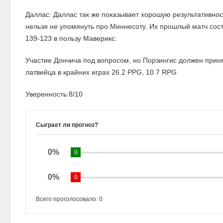
Даллас: Даллас так же показывает хорошую результативност
нельзя не упомянуть про Миннесоту. Их прошлый матч сос
139-123 в пользу Маверикс.
Участие Дончича под вопросом, но Порзингис должен приня
латвийца в крайних играх 26.2 PPG, 10.7 RPG
Уверенность:8/10
Сыграет ли прогноз?
0%
0
0%
0
Всего проголосовало:
0