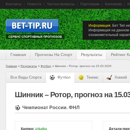
Контакты
Новости
Частые вопросы
Партнерам
Капперам
И
Информация.
Бет Тип не
Информация на данном с
ознакомительный характ
Главная
Прогнозы На Спорт
Результаты
Рейтинг 
Главная
Результаты
Футбол
Шинник – Ротор, прогноз на 15.03.2020
Все Виды Спорта
Футбол
Теннис
Хоккей
Шинник – Ротор, прогноз на 15.03
Чемпионат России. ФНЛ
Каппер:
izikatka
Детали про