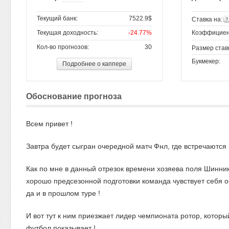
Текущий банк:
7522.9$
Ставка на:
Текущая доходность:
-24.77%
Коэффициен
Кол-во прогнозов:
30
Размер став
Букмекер:
Подробнее о каппере
Обоснование прогноза
Всем привет !
Завтра будет сыгран очередной матч Фнл, где встречаются
Как по мне в данный отрезок времени хозяева поля Шинник
хорошо предсезонной подготовки команда чувствует себя о
да и в прошлом туре !
И вот тут к ним приезжает лидер чемпионата ротор, которы
футбол показывает !