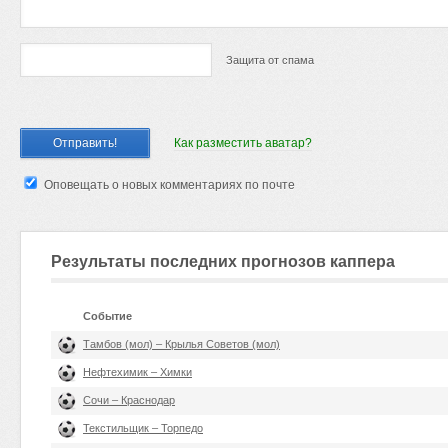
Защита от спама
Как разместить аватар?
Оповещать о новых комментариях по почте
Результаты последних прогнозов каппера
Событие
Тамбов (мол) – Крылья Советов (мол)
Нефтехимик – Химки
Сочи – Краснодар
Текстильщик – Торпедо