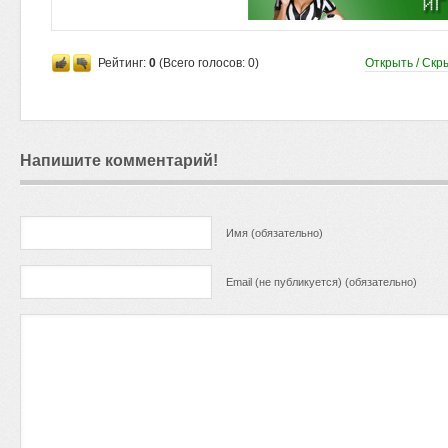
Рейтинг:
0
(Всего голосов:
0
)
Открыть / Скр
Напишите комментарий!
Имя (обязательно)
Email (не публикуется) (обязательно)