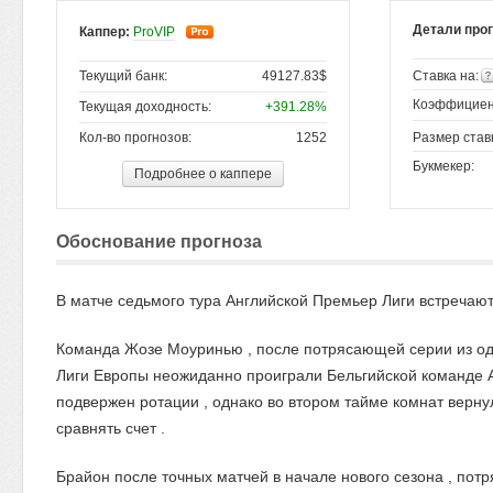
Детали про
Каппер:
ProVIP
Текущий банк:
49127.83$
Ставка на:
Коэффициен
Текущая доходность:
+391.28%
Кол-во прогнозов:
1252
Размер став
Букмекер:
Подробнее о каппере
Обоснование прогноза
В матче седьмого тура Английской Премьер Лиги встречают
Команда Жозе Моуринью , после потрясающей серии из оди
Лиги Европы неожиданно проиграли Бельгийской команде Ан
подвержен ротации , однако во втором тайме комнат вернул
сравнять счет .
Брайон после точных матчей в начале нового сезона , потр