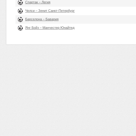
Спартак – Легия
Челси – Зенит Санкт-Петербург
Барселона – Бавария
Янг Бойз – Манчестер Юнайтед