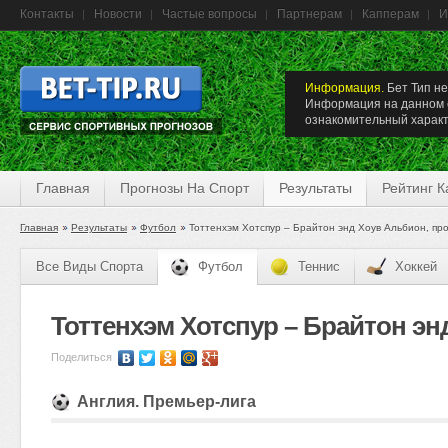
Контакты
Новости
Частые вопросы
Партнерам
Капперам
И
Информация.
Бет Тип не
Информация на данном с
ознакомительный характ
Главная
Прогнозы На Спорт
Результаты
Рейтинг 
Главная
Результаты
Футбол
Тоттенхэм Хотспур – Брайтон энд Хоув Альбион, про
Все Виды Спорта
Футбол
Теннис
Хоккей
Тоттенхэм Хотспур – Брайтон энд
Поделиться
Англия. Премьер-лига