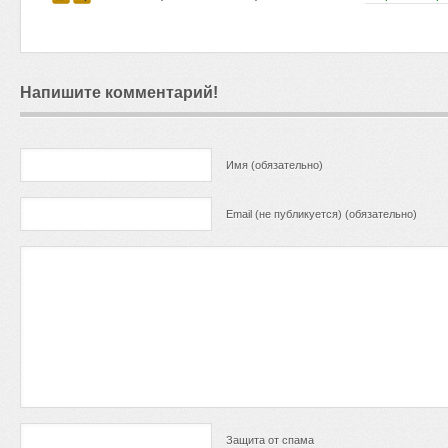
Напишите комментарий!
Имя (обязательно)
Email (не публикуется) (обязательно)
Защита от спама