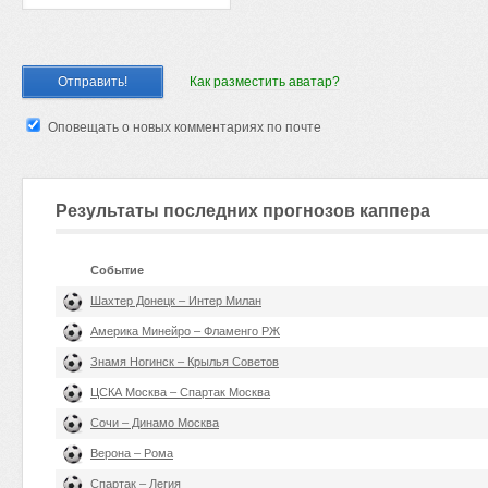
Как разместить аватар?
Оповещать о новых комментариях по почте
Результаты последних прогнозов каппера
Событие
Шахтер Донецк – Интер Милан
Америка Минейро – Фламенго РЖ
Знамя Ногинск – Крылья Советов
ЦСКА Москва – Спартак Москва
Сочи – Динамо Москва
Верона – Рома
Спартак – Легия