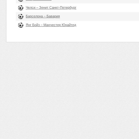
Челси – Зенит Санкт-Петербург
Барселона – Бавария
Янг Бойз – Манчестер Юнайтед