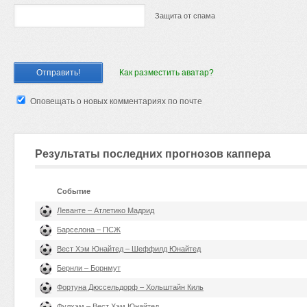
Защита от спама
Как разместить аватар?
Оповещать о новых комментариях по почте
Результаты последних прогнозов каппера
Событие
Леванте – Атлетико Мадрид
Барселона – ПСЖ
Вест Хэм Юнайтед – Шеффилд Юнайтед
Бернли – Борнмут
Фортуна Дюссельдорф – Хольштайн Киль
Фулхэм – Вест Хэм Юнайтед