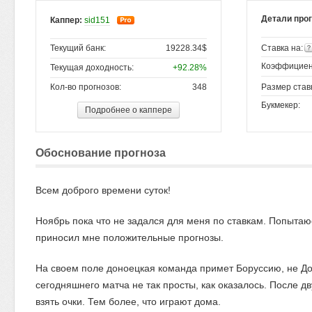
Детали про
Каппер:
sid151
Текущий банк:
19228.34$
Ставка на:
Коэффициен
Текущая доходность:
+92.28%
Кол-во прогнозов:
348
Размер став
Букмекер:
Подробнее о каппере
Обоснование прогноза
Всем доброго времени суток!
Ноябрь пока что не задался для меня по ставкам. Попыта
приносил мне положительные прогнозы.
На своем поле доноецкая команда примет Боруссию, не Дор
сегодняшнего матча не так просты, как оказалось. После 
взять очки. Тем более, что играют дома.