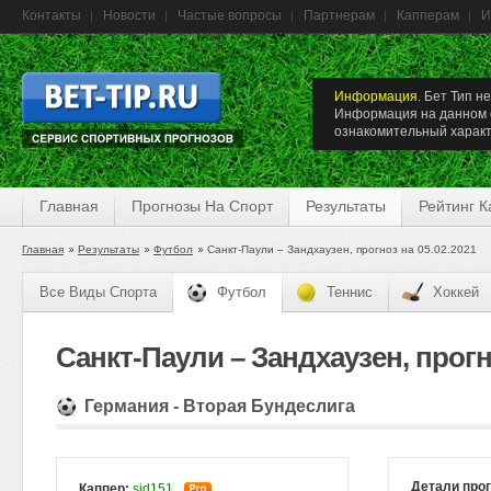
Контакты
Новости
Частые вопросы
Партнерам
Капперам
И
Информация.
Бет Тип не
Информация на данном с
ознакомительный характ
Главная
Прогнозы На Спорт
Результаты
Рейтинг 
Главная
Результаты
Футбол
Санкт-Паули – Зандхаузен, прогноз на 05.02.2021
Все Виды Спорта
Футбол
Теннис
Хоккей
Санкт-Паули – Зандхаузен, прогно
Германия - Вторая Бундеслига
Детали про
Каппер:
sid151