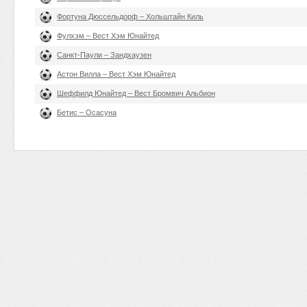
Фортуна Дюссельдорф – Хольштайн Киль
Фулхэм – Вест Хэм Юнайтед
Санкт-Паули – Зандхаузен
Астон Вилла – Вест Хэм Юнайтед
Шеффилд Юнайтед – Вест Бромвич Альбион
Бетис – Осасуна