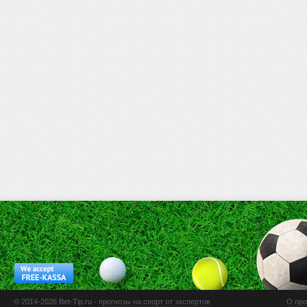
© 2014-2026 Bet-Tip.ru -
прогнозы на спорт от экспертов
О про