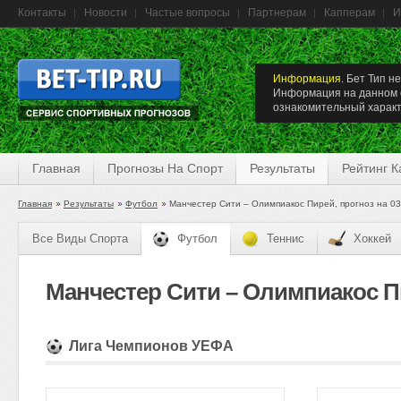
Контакты
Новости
Частые вопросы
Партнерам
Капперам
И
Информация.
Бет Тип не
Информация на данном с
ознакомительный характ
Главная
Прогнозы На Спорт
Результаты
Рейтинг 
Главная
Результаты
Футбол
Манчестер Сити – Олимпиакос Пирей, прогноз на 03
Все Виды Спорта
Футбол
Теннис
Хоккей
Манчестер Сити – Олимпиакос Пир
Лига Чемпионов УЕФА