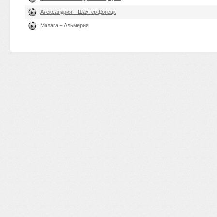
Александрия – Шахтёр Донецк
Малага – Альмерия