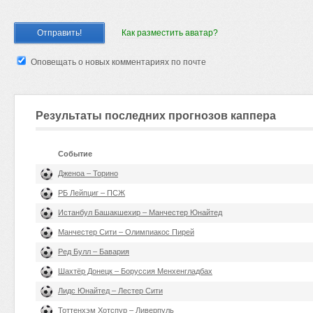
Как разместить аватар?
Оповещать о новых комментариях по почте
Результаты последних прогнозов каппера
Событие
Дженоа – Торино
РБ Лейпциг – ПСЖ
Истанбул Башакшехир – Манчестер Юнайтед
Манчестер Сити – Олимпиакос Пирей
Ред Булл – Бавария
Шахтёр Донецк – Боруссия Менхенгладбах
Лидс Юнайтед – Лестер Сити
Тоттенхэм Хотспур – Ливерпуль