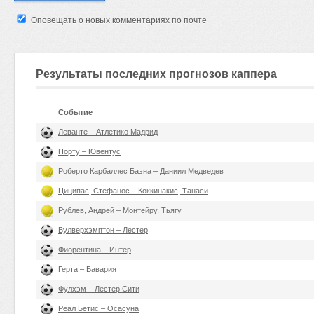
Оповещать о новых комментариях по почте
Результаты последних прогнозов каппера
Событие
Леванте – Атлетико Мадрид
Порту – Ювентус
Роберто Карбаллес Баэна – Даниил Медведев
Циципас, Стефанос – Коккинакис, Танаси
Рублев, Андрей – Монтейру, Тьягу
Вулверхэмптон – Лестер
Фиорентина – Интер
Герта – Бавария
Фулхэм – Лестер Сити
Реал Бетис – Осасуна