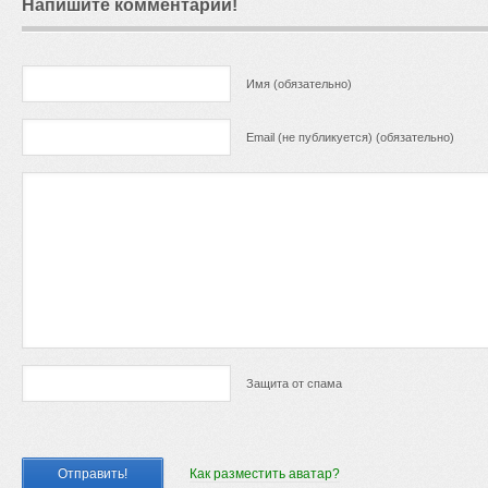
Напишите комментарий!
Имя (обязательно)
Email (не публикуется) (обязательно)
Защита от спама
Как разместить аватар?