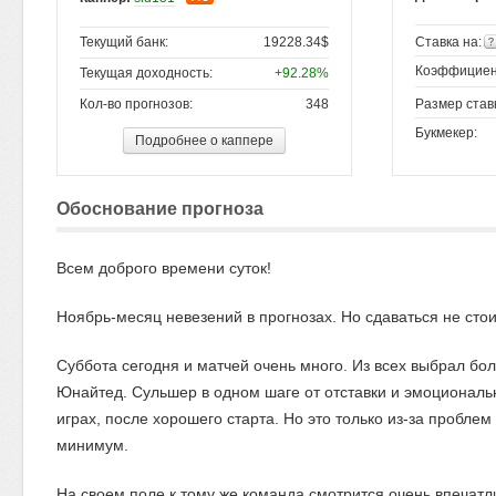
Текущий банк:
19228.34$
Ставка на:
Коэффициен
Текущая доходность:
+92.28%
Кол-во прогнозов:
348
Размер став
Букмекер:
Подробнее о каппере
Обоснование прогноза
Всем доброго времени суток!
Ноябрь-месяц невезений в прогнозах. Но сдаваться не стои
Суббота сегодня и матчей очень много. Из всех выбрал б
Юнайтед. Сульшер в одном шаге от отставки и эмоциональн
играх, после хорошего старта. Но это только из-за проблем
минимум.
На своем поле к тому же команда смотрится очень впечатл