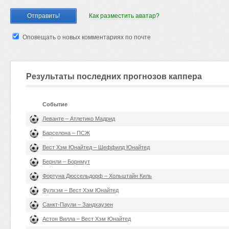
Как разместить аватар?
Оповещать о новых комментариях по почте
Результаты последних прогнозов каппера
Событие
Леванте – Атлетико Мадрид
Барселона – ПСЖ
Вест Хэм Юнайтед – Шеффилд Юнайтед
Бернли – Борнмут
Фортуна Дюссельдорф – Хольштайн Киль
Фулхэм – Вест Хэм Юнайтед
Санкт-Паули – Зандхаузен
Астон Вилла – Вест Хэм Юнайтед