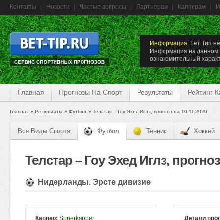
Контакты
Новости
Частые вопросы
Партнерам
Капперам
И
Информация.
Бет Тип не
Информация на данном с
ознакомительный характ
Главная
Прогнозы На Спорт
Результаты
Рейтинг 
Главная
Результаты
Футбол
Телстар – Гоу Эхед Иглз, прогноз на 10.11.2020
Все Виды Спорта
Футбол
Теннис
Хоккей
Телстар – Гоу Эхед Иглз, прогноз 
Нидерланды. Эрсте дивизие
Каппер:
Superkapper
Детали про