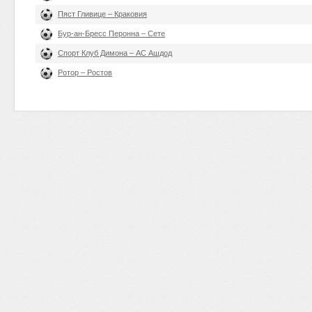
Пяст Гливице – Краковия
Бур-ан-Бресс Перонна – Сете
Спорт Клуб Димона – АС Ашдод
Ротор – Ростов