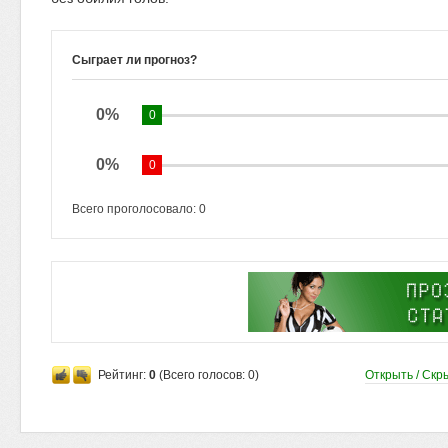
Сыграет ли прогноз?
0%
0
0%
0
Всего проголосовало:
0
Рейтинг:
0
(Всего голосов:
0
)
Открыть / Скр