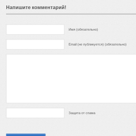
Напишите комментарий!
Имя (обязательно)
Email (не публикуется) (обязательно)
Защита от спама