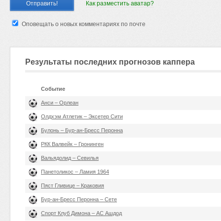
Как разместить аватар?
Оповещать о новых комментариях по почте
Результаты последних прогнозов каппера
Событие
Анси – Орлеан
Олдхэм Атлетик – Эксетер Сити
Булонь – Бур-ан-Бресс Перонна
РКК Валвейк – Гронинген
Вальядолид – Севилья
Панетоликос – Ламия 1964
Пяст Гливице – Краковия
Бур-ан-Бресс Перонна – Сете
Спорт Клуб Димона – АС Ашдод