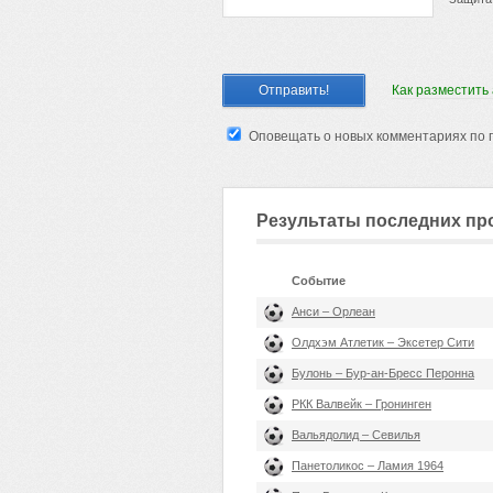
Как разместить
Оповещать о новых комментариях по 
Результаты последних пр
Событие
Анси – Орлеан
Олдхэм Атлетик – Эксетер Сити
Булонь – Бур-ан-Бресс Перонна
РКК Валвейк – Гронинген
Вальядолид – Севилья
Панетоликос – Ламия 1964