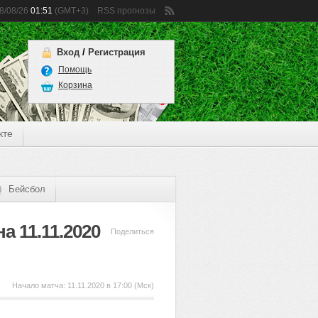
8/08/26
01:51
(GMT+3)
RSS прогнозы
Вход
/
Регистрация
Помощь
Корзина
кте
Бейсбол
а 11.11.2020
Поделиться
Начало матча:
11.11.2020 в 17:00 (Мск)