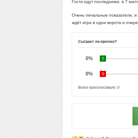
Гости идут последними, в 7 матч
Очень печальные показатели, и 
ждёт игра в одни ворота и очер
Сыграет ли прогноз?
0%
0
0%
0
Всего проголосовало:
0