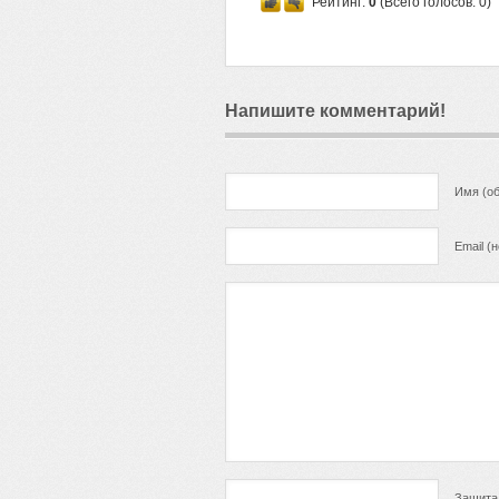
Рейтинг:
0
(Всего голосов:
0
)
Напишите комментарий!
Имя (об
Email (
Защита