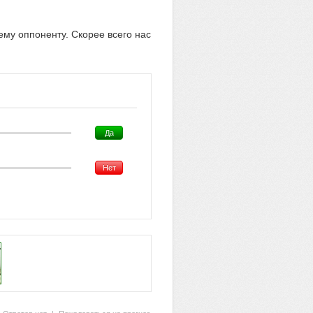
ему оппоненту. Скорее всего нас
Да
Нет