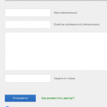
Имя (обязательно)
Email (не публикуется) (обязательно)
Защита от спама
Как разместить аватар?