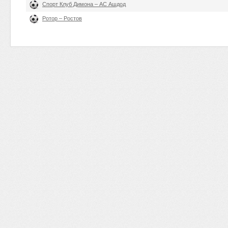
Спорт Клуб Димона – АС Ашдод
Ротор – Ростов