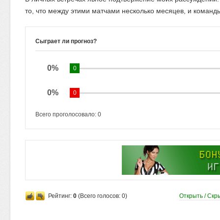
то, что между этими матчами несколько месяцев, и команд
Сыграет ли прогноз?
0%
0
0%
0
Всего проголосовало:
0
Рейтинг:
0
(Всего голосов:
0
)
Открыть / Скр