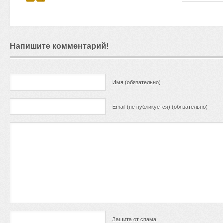
Напишите комментарий!
Имя (обязательно)
Email (не публикуется) (обязательно)
Защита от спама