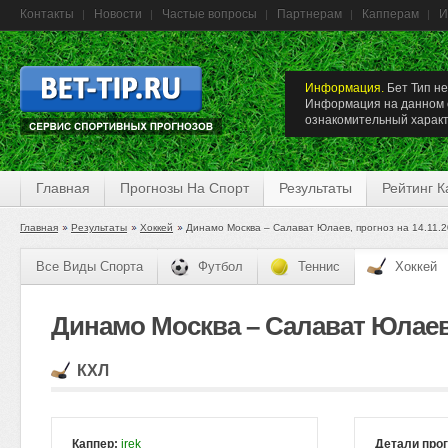
Контакты
Новости
Частые вопросы
Партнерам
Капперам
И
Информация.
Бет Тип не
Информация на данном с
ознакомительный характ
Главная
Прогнозы На Спорт
Результаты
Рейтинг 
Главная
Результаты
Хоккей
Динамо Москва – Салават Юлаев, прогноз на 14.11.
Все Виды Спорта
Футбол
Теннис
Хоккей
Динамо Москва – Салават Юлаев,
КХЛ
Каппер:
irek
Детали про