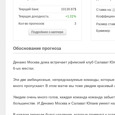
Текущий банк:
10130.87$
Ставка на:
Текущая доходность:
+1.31%
Коэффициен
Кол-во прогнозов:
3
Размер став
Букмекер:
Подробнее о каппере
Обоснование прогноза
Динамо Москва дома встречает уфимский клуб Салават Юла
6-ых местах.
Эти две амбициозные, непредсказуемые команды, которые 
много пропускают. В этом матче мы тоже увидим красивый 
Увидим очень много голов, каждая команда команда забьет 
большинстве. И Динамо Москва и Салават Юлаев умеют нах
В каждом периоде будут удаления, которые приведут к гола