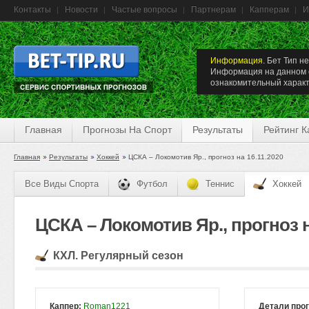
Контакты
Новости
Частые вопросы
Партнерам
Капперам
И
Информация.
Бет Тип не
Информация на данном с
ознакомительный характ
Главная
Прогнозы На Спорт
Результаты
Рейтинг 
Главная
Результаты
Хоккей
ЦСКА – Локомотив Яр., прогноз на 16.11.2020
Все Виды Спорта
Футбол
Теннис
Хоккей
ЦСКА – Локомотив Яр., прогноз н
КХЛ. Регулярный сезон
Каппер:
Roman1221
Детали про