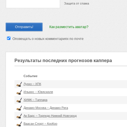
Защита от спама
Как разместить аватар?
Оповещать о новых комментариях по почте
Результаты последних прогнозов каппера
Событие
Лукко – ХПК
Ильвес – Ювяскюля
ХИФК – Таппара
Динамо Москва – Динамо Рига
Ак Барс – Торпедо Нижний Новгород
Ваасан Спорт – КооКоо