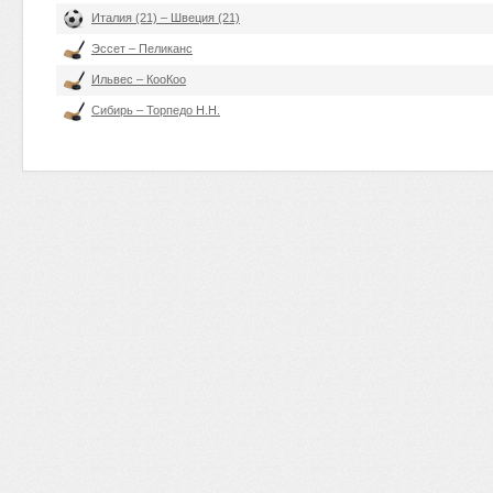
Италия (21) – Швеция (21)
Эссет – Пеликанс
Ильвес – КооКоо
Сибирь – Торпедо Н.Н.